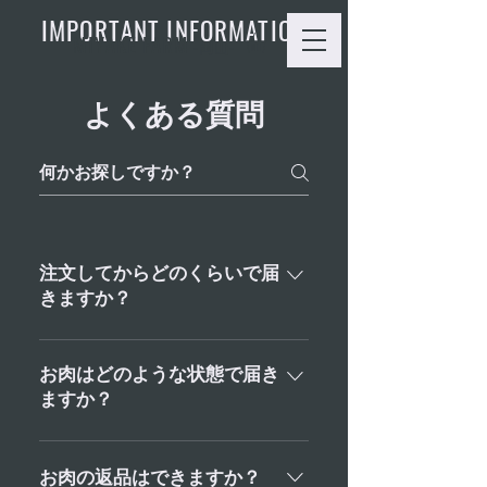
IMPORTANT INFORMATION
MIYAKE FARM
-岡山-
よくある質問
注文してからどのくらいで届
きますか？
より新鮮なお肉をお召し上がり
いただくため、次営業日に発送
お肉はどのような状態で届き
いたしますので、注文していた
ますか？
だいてから２日〜３日のお届け
一部商品を除き、チルド状態で
となります（発送状況により１
のお届けとなります。 ホルモ
日程度遅れる場合がありま
お肉の返品はできますか？