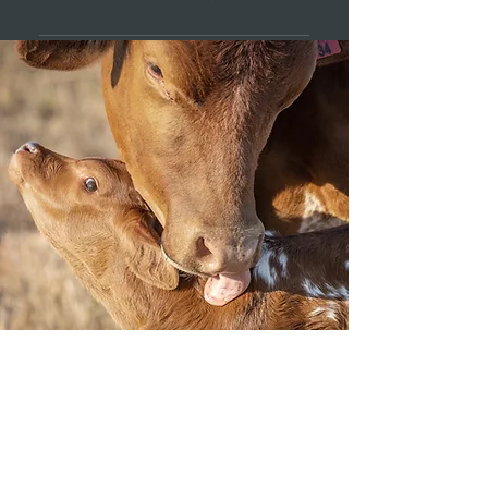
ン・牛ミンチは冷凍でお届けい
す）。 ただし在庫切れの場合は
たします。
申し訳ありませんが、新鮮なお
１週間程度お時間をいただく場
肉をお届けするため返品はでき
合があります。 もし日時のご指
ません。 よくお確かめの上、ご
定がございましたら、事前にお
注文ください。
問い合わせページよりご連絡く
ださい。
(株)三宅ファーム
〒716-0304
岡山県高梁市備中町布賀１８９９
info@my-domain.com